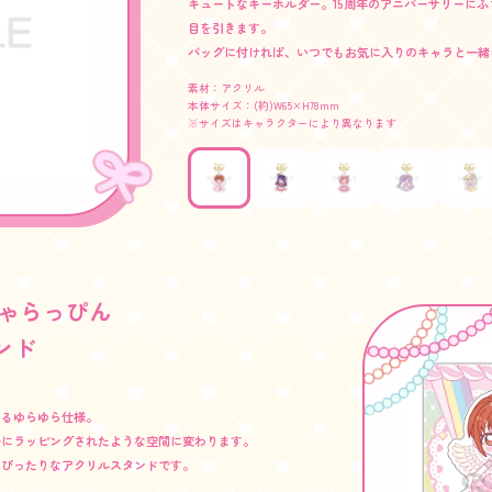
キュートなキーホルダー。15周年のアニバーサリーに
目を引きます。
バッグに付ければ、いつでもお気に入りのキャラと一緒
素材：アクリル
本体サイズ：(約)W65×H78mm
※サイズはキャラクターにより異なります
きゃらっぴん
ンド
あるゆらゆら仕様。
かにラッピングされたような空間に変わります。
もぴったりなアクリルスタンドです。