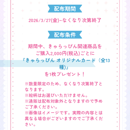
プリパラ＆アイドルタイムプリパラ
プリパラ＆アイドルタイムプリパラ
プリパラ＆アイドルタイムプリパラ
プリパラ＆アイドルタイムプリパラ
大人気アニメ『プリパラ』と『アイドルタイムプ
きゃらっぴん トレーディングステ
きゃらっぴん トレーディングネー
きゃらっぴん トレーディング缶バ
きゃらっぴん きゃらぷくシール
リパラ』より、可愛い巾着が登場！
配布期間
プリパラ＆アイドルタイムプリパラ
ッカー
ムバッジ
ッジ
プリパラ＆アイドルタイムプリパラ
ライブグッズやコスメ、お菓子など、色々なもの
vol.1
きゃらっぴん ゆらゆらアクリルス
らぁら、みれぃ、そふぃ、のん、ち
きゃらっぴん トレーディングカー
を収納するのにぴったりなサイズです。
vol.4
vol.4
vol.4
2026/3/27(金)~なくなり次第終了
り、ペッパー、かのん、じゅのん、
タンド
かのん、じゅのん、ぴのん、あじ
かのん、じゅのん、ぴのん、あじ
かのん、じゅのん、ぴのん、あじ
ドケース
それぞれのユニットのイメージに合わせた、カラ
ぴのん、ジュリィ、ジャニス
み、ジュリィ、ジャニス
み、ジュリィ、ジャニス
み、ジュリィ、ジャニス
フルでキュートなデザインが魅力です。
vol.4
かのん、じゅのん、ぴのん、あじ
大人気アニメ『プリパラ』『アイドルタイムプリ
いつでもお気に入りのユニットと一緒にお出かけ
配布条件
大人気アニメ『プリパラ』と『アイドルタイムプ
大人気アニメ『プリパラ』より、トレーディング
大人気アニメ『プリパラ』より、トレーディング
大人気アニメ『プリパラ』より、トレーディング
み、ジュリィ、ジャニス、
パラ』より、アクリルスタンドが登場！
できます！
リパラ』より、きゃらぷくシールが登場！
ステッカーが登場！
ネームバッジが登場！
缶バッジが登場！
TRiANGLE、シークレット
「贈り物」をテーマにした描き起こしイラストを
『きゃらっぴん』の可愛いイラストで描かれたキ
アイドルごとにダイカットデザインのステッカー
リボン型の可愛いデザインは、バッグやポーチに
ホールケーキをイメージした可愛いデザインで、
素材：ポリエステル ツイル
期間中、きゃらっぴん関連商品を
使用！
ャラクター達が大集合！
かケーキ型のデザインのステッカーのいずれかが
つけるだけで華やかな印象に。
あなたのコレクションを甘く彩ります。
本体サイズ：160×210mm
大人気アニメ『プリパラ』『アイドルタイムプリ
台座はキャラクター単体でも使用できるようデザ
ご購入
2,000
円(税込)ごとに
お気に入りのシール帳などに貼って楽しめます！
封入されております！
アイドルといつも一緒の気分で、お出かけがもっ
バッグやポーチにつけて、いつでもお気に入りの
パラ』より、トレーディングカードケースが登
インされているので、気分に合わせて好きな場所
￥1,430
『きゃらっぴん オリジナルカード（全13
スマホや手帳など、好きな場所に貼って、いつで
と楽しくなります。
アイドルと一緒にお出かけ！
場！
に飾って、自分だけのステージを創り出してくだ
各
円（税込）
素材：PVC、PE
も大好きなアイドルと一緒！
どのアイドルに出会えるかは、開けてからのお楽
大切なプリチケや、思い出のカードを可愛く収納
種)』
さい。
本体サイズ:(約)W65mm×H185mm
素材：アクリル
しみです。
できます。
を1枚プレゼント！
素材：紙
本体サイズ：約W64.7×H54.4mm
￥660
素材：アクリル
vol.4には、女神やあじみ、TRiANGLEのアイドル
素材：ブリキ、PET、紙
本体サイズ：約W68.4×H65.6mm以内
各
円（税込）
本体サイズ：約100×100mm以内
たちがデザインされています。
※数量限定のため、なくなり次第終了と
BOX
単品
本体サイズ：56mm
大好きなアイドルのカードを、いつでも持ち歩く
￥1,100
なります。
BOX
単品
￥4,620
￥770
vol.4
円(税込)
円(税込)
ことができます。
各
円（税込）
BOX
単品
※絵柄はお選びいただけません。
￥5,280
￥440
vol.4
円(税込)
円(税込)
素材：PVC
￥2,640
￥440
※通販は配布対象外となりますので予め
vol.4
円(税込)
円(税込)
本体サイズ：70×100mm以内
ご了承ください。
※画像はイメージです。実際の内容とは
BOX
単品
異なる場合がございますのでご了承くだ
￥5,280
￥660
vol.4
円(税込)
円(税込)
さい。