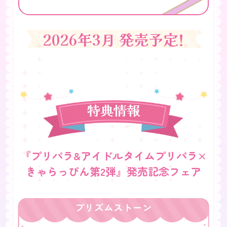
2026年3月 発売予定!
特典情報
『プリパラ&アイドルタイムプリパラ×
きゃらっぴん第2弾』発売記念フェア
vol.4
vol.5
vol.1
vol.4
vol.4
vol.4
vol.2
vol.5
vol.5
vol.5
vol.3
プリパラ＆アイドルタイムプリパラ
プリズムストーン
きゃらっぴん 巾着