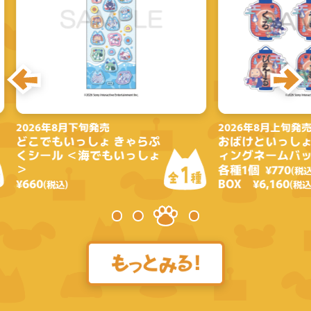
2026年8月上旬発売
2026年
ぷ
おばけといっしょ トレーデ
おばけと
ょ
ィングネームバッジ
¥5,500
(
各種1個 ¥770
(税込)
1
8
全
種
全
種
BOX ¥6,160
(税込)