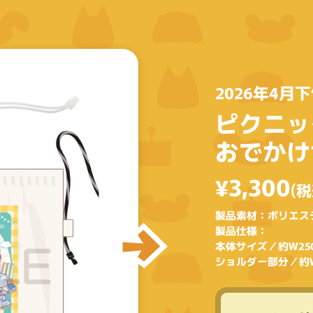
2026年4月
ピクニッ
おでかけ
¥3,300
(税
製品素材：ポリエス
製品仕様：
本体サイズ／約W250
ショルダー部分／約W5