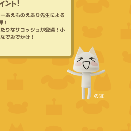
タ
ー
あ
え
も
の
え
あ
り
先
生
に
よ
る
弾
！
っ
た
り
な
サ
コ
ッ
シ
ュ
が
登
場
！
小
ん
な
で
お
で
か
け
！