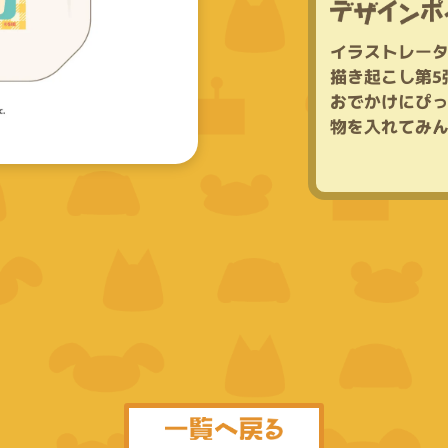
イ
ラ
ス
ト
レ
ー
描
き
起
こ
し
第
5
お
で
か
け
に
ぴ
物
を
入
れ
て
み