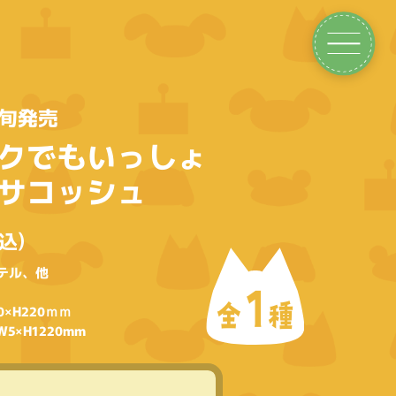
下旬発売
クでもいっしょ
サコッシュ
込)
テル、他
1
全
種
×H220ｍｍ
×H1220mm