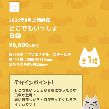
2026年8月上旬発売
どこでもいっしょ
日傘
¥6,600
(税込)
製品素材：ポリエステル、スチール等
1
製品仕様：親骨/約550mm、
全
種
折りたたみ時/約235mm
ど
こ
で
も
い
っ
し
ょ
か
ら
夏
に
ぴ
っ
た
り
な
日
傘
が
登
場
！
暑
い
日
差
し
か
ら
ト
ロ
が
守
っ
て
く
れ
る
ア
イ
テ
ム
で
す
！