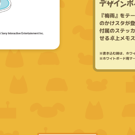
『
梅
雨
』
を
テ
の
か
け
ス
タ
が
付
属
の
ス
テ
ッ
せ
る
卓
上
メ
モ
※
書
き
込
む
時
は
、
ホ
ワ
※
ホ
ワ
イ
ト
ボ
ー
ド
用
マ