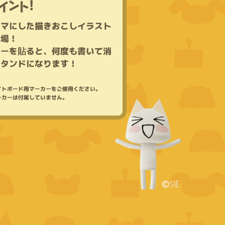
ー
マ
に
し
た
描
き
お
こ
し
イ
ラ
ス
ト
登
場
！
カ
ー
を
貼
る
と
、
何
度
も
書
い
て
消
ス
タ
ン
ド
に
な
り
ま
す
！
イ
ト
ボ
ー
ド
用
マ
ー
カ
ー
を
ご
使
用
く
だ
さ
い
。
ー
カ
ー
は
付
属
し
て
い
ま
せ
ん
。