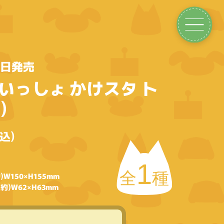
0日発売
いっしょ かけスタ ト
)
込)
1
全
種
W150×H155mm
)W62×H63mm