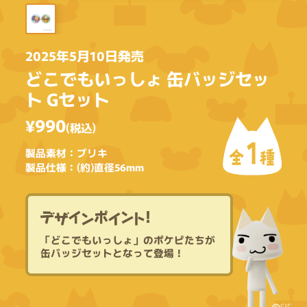
2025年5月10日発売
どこでもいっしょ 缶バッジセッ
ト Gセット
¥990
(税込)
1
製品素材：ブリキ
全
種
製品仕様：(約)直径56mm
「
ど
こ
で
も
い
っ
し
ょ
」
の
ポ
ケ
ピ
た
ち
が
缶
バ
ッ
ジ
セ
ッ
ト
と
な
っ
て
登
場
！