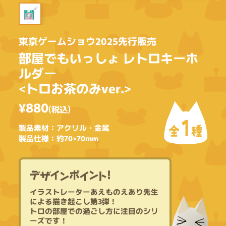
東京ゲームショウ2025先行販売
部屋でもいっしょ レトロキーホ
ルダー
<トロお茶のみver.>
¥880
(税込)
1
製品素材：アクリル・金属
全
種
製品仕様：約70×70mm
イ
ラ
ス
ト
レ
ー
タ
ー
あ
え
も
の
え
あ
り
先
生
に
よ
る
描
き
起
こ
し
第
3
弾
！
ト
ロ
の
部
屋
で
の
過
ご
し
方
に
注
目
の
シ
リ
ー
ズ
で
す
！