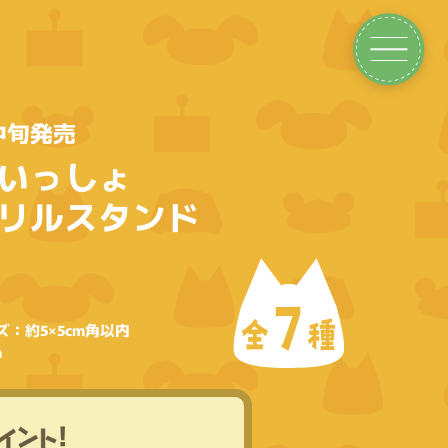
月中旬発売
いっしょ
リルスタンド
)
7
全
種
：約5×5cm角以内
m