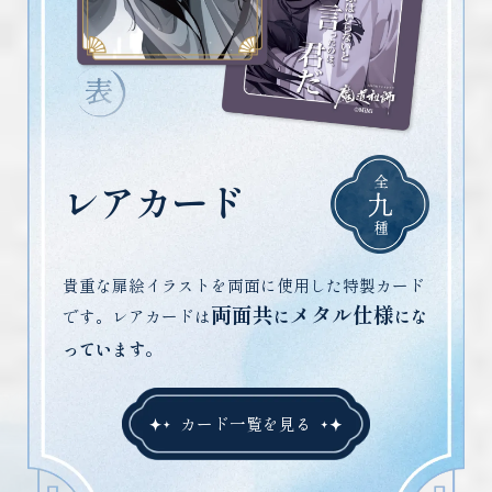
全
レアカード
九
種
貴重な扉絵イラストを両面に使用した特製カード
両面共
メタル仕様
です。レアカードは
に
にな
っています。
カード一覧を見る