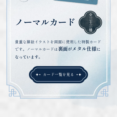
全
三十三
ノーマルカード
種
貴重な扉絵イラストを両面に使用した特製カード
裏面
メタル仕様
です。ノーマルカードは
が
に
なっています。
カード一覧を見る