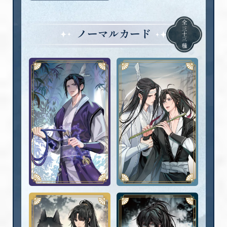
全
三十三
ノーマルカード
種