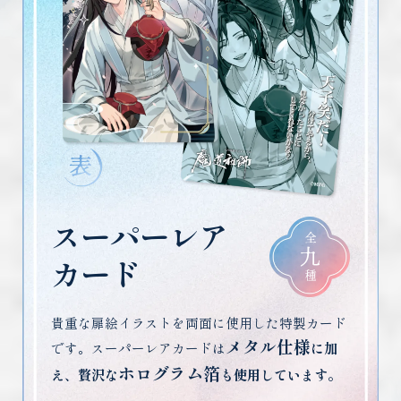
スーパーレア
全
九
カード
種
貴重な扉絵イラストを両面に使用した特製カード
メタル仕様
です。スーパーレアカードは
に加
ホログラム箔
え、贅沢な
も使用しています。