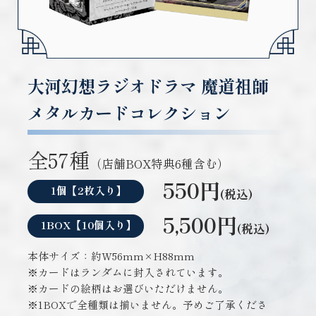
大河幻想ラジオドラマ 魔道祖師
メタルカードコレクション
全57種
（店舗BOX特典6種含む）
550円
1個【2枚入り】
(税込)
5,500円
1BOX【10個入り】
(税込)
本体サイズ：約W56mm×H88mm
※カードはランダムに封入されています。
※カードの絵柄はお選びいただけません。
※1BOXで全種類は揃いません。予めご了承くださ