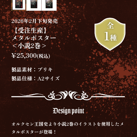
2026年2月下旬発売
全
【受注生産】
1
種
メタルポスター
<小説2巻>
¥25,300
(税込)
製品素材：ブリキ
製品仕様：A2サイズ
Design point
オルクセン王国史より小説2巻のイラストを使用したメ
タルポスターが登場！