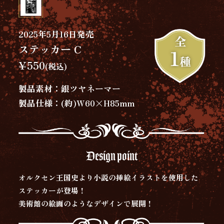
2025年5月16日発売
全
ステッカー C
1
種
¥550
(税込)
製品素材：銀ツヤネーマー
製品仕様：(約)W60×H85mm
Design point
オルクセン王国史より小説の挿絵イラストを使用した
ステッカーが登場！
美術館の絵画のようなデザインで展開！