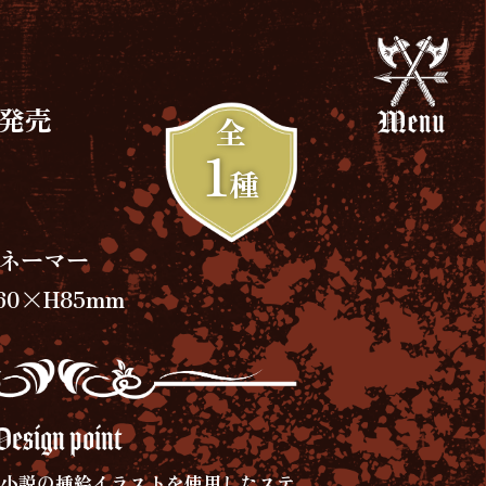
日発売
全
1
種
ネーマー
0×H85mm
Design point
り小説の挿絵イラストを使用したステ