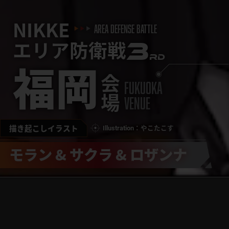
NIKKE
AREA DEFENSE BATTLE
エリア防衛戦
3
RD
福岡
会場
fukuoka
Venue
描き起こしイラスト
Illustration：やこたこす
モラン & サクラ & ロザンナ
01.07
01.15
2026
[WED]
[Thu]
前半