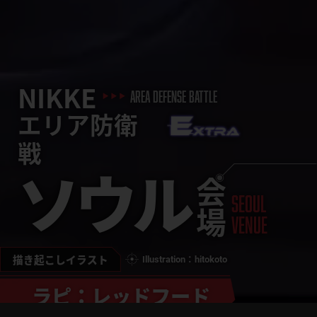
NIKKE
AREA DEFENSE BATTLE
エリア防衛
戦
ソウル
会場
seoul
Venue
描き起こしイラスト
Illustration：hitokoto
ラピ：レッドフード