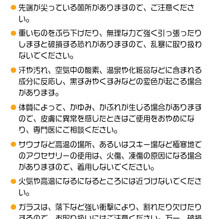
先端が尖っている箇所がありますので、ご注意くださ
い。
重いものをぶら下げたり、無理な力で強く引っ張ったり
しますと破損する恐れがありますので、乱暴に取り扱わ
ないでください。
汗や汚れ、空気中の酸素、温泉や化粧品などに含まれる
成分に反応し、黒ずみやくすみなどの変色が起こる場合
があります。
体質によって、かゆみ、かぶれが生じる場合があります
ので、皮膚に異常を感じたときはご使用をおやめにな
り、専門医にご相談ください。
サウナなど高温の場所、あるいはスキー場など極寒地で
のアクセサリーの使用は、火傷、凍傷の原因になる場合
がありますので、着用しないでください。
火気や高温になるになるところには近づけないでくださ
い。
ガラスは、落下など強い衝撃により、割れたり欠けたり
するので、お取り扱いにはご注意ください。万一、破損