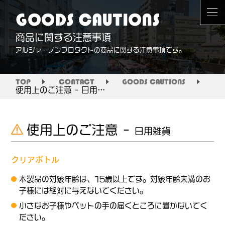
GOODS CAUTIONS
商品に関する注意事項
アルジャーノンプロダクトの商品に関する注意事項です。
TOP
CONTACT
GOODS CAUTIONS
使用上のご注意 – 日用雑貨
使用上のご注意 –
日用雑貨
クリアボトル
本製品の対象年齢は、15歳以上です。対象年齢未満のお
子様には絶対に与えないでください。
小さなお子様やペットの手の届くところに置かないでく
ださい。