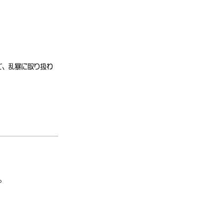
。
で、乱暴に取り扱わ
。
。