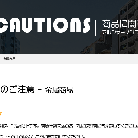
CAUTIONS
商品に関
アルジャーノン
– 金属商品
のご注意 –
金属商品
プ
齢は、15歳以上です。対象年齢未満のお子様には絶対に与えないでください
ペットの手の届くところに置かないでください。