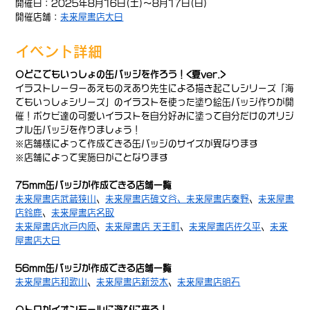
開催日：2025年8月16日(土)～8月17日(日)
開催店舗：
未来屋書店大日
イベント詳細
〇どこでもいっしょの缶バッジを作ろう！<夏ver.>
イラストレーターあえものえあり先生による描き起こしシリーズ「海
でもいっしょシリーズ」のイラストを使った塗り絵缶バッジ作りが開
催！ポケピ達の可愛いイラストを自分好みに塗って自分だけのオリジ
ナル缶バッジを作りましょう！
※店舗様によって作成できる缶バッジのサイズが異なります
※店舗によって実施日がことなります
75mm缶バッジが作成できる店舗一覧
未来屋書店武蔵狭山
、
未来屋書店碑文谷、
未来屋書店秦野
、
未来屋書
店鈴鹿
、
未来屋書店名取
未来屋書店水戸内原
、
未来屋書店 天王町
、
未来屋書店佐久平
、
未来
屋書店大日
56mm缶バッジが作成できる店舗一覧
未来屋書店和歌山
、
未来屋書店新茨木
、
未来屋書店明石
〇トロがイオンモールに遊びに来る！