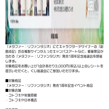
『メタファー：リファンタジオ』
にてキャラクターデザイナーの「副
島成記」氏の複製サインが入ったキャンバスアートなど、豪華景品が
当たる
『メタファー：リファンタジオ』発売1周年記念抽選会
を開催
します。
対象商品をお買い上げ1会計あたり3,000円(税込)以上のレシートを
提示いただくと、くじ抽選会にご参加いただけます。
■対象商品
『メタファー：リファンタジオ』発売1周年記念イベント
商品
■対象店舗
・コトブキヤ秋葉原館
・コトブキヤ日本橋店