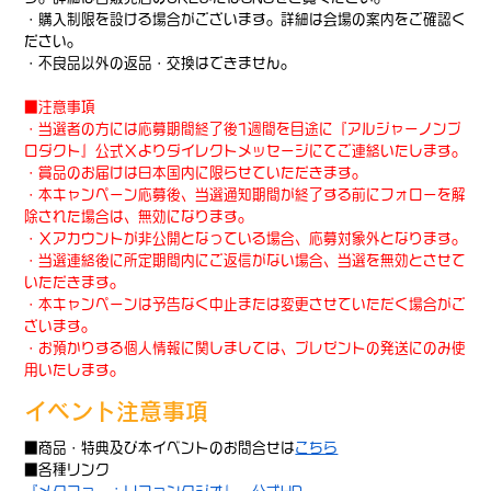
・購入制限を設ける場合がございます。詳細は会場の案内をご確認く
ださい。
・不良品以外の返品・交換はできません。
■注意事項
・当選者の方には応募期間終了後1週間を目途に『アルジャーノンプ
ロダクト』公式Ｘよりダイレクトメッセージにてご連絡いたします。
・賞品のお届けは日本国内に限らせていただきます。
・本キャンペーン応募後、当選通知期間が終了する前にフォローを解
除された場合は、無効になります。
・Ｘアカウントが非公開となっている場合、応募対象外となります。
・当選連絡後に所定期間内にご返信がない場合、当選を無効とさせて
いただきます。
・本キャンペーンは予告なく中止または変更させていただく場合がご
ざいます。
・お預かりする個人情報に関しましては、プレゼントの発送にのみ使
用いたします。
イベント注意事項
■商品・特典及び本イベントのお問合せは
こちら
■各種リンク