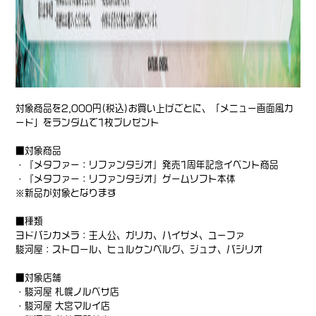
対象商品を2,000円(税込)お買い上げごとに、「メニュー画面風カ
ード」をランダムで1枚プレゼント
■対象商品
・『メタファー：リファンタジオ』発売1周年記念イベント
商品
・『メタファー：リファンタジオ』
ゲームソフト本体
※新品が対象となります
■種類
ヨドバシカメラ：主人公、ガリカ、ハイザメ、ユーファ
駿河屋：ストロール、ヒュルケンベルグ、ジュナ、バジリオ
■対象店舗
・駿河屋 札幌ノルベサ店
・駿河屋 大宮マルイ店