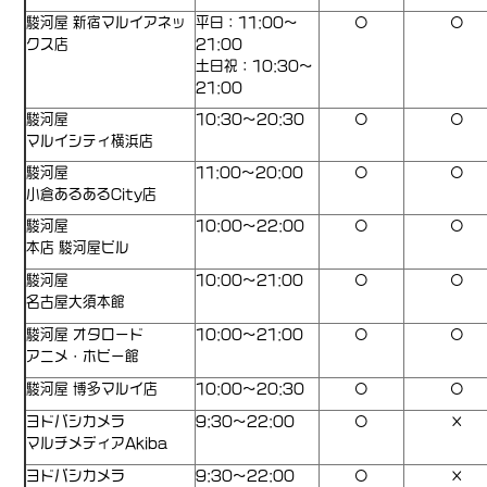
駿河屋 新宿マルイアネッ
平日：11:00～
〇
〇
クス店
21:00
土日祝：10:30～
21:00
駿河屋
10:30～20:30
〇
〇
マルイシティ横浜店
駿河屋
11:00〜20:00
〇
〇
小倉あるあるCity店
駿河屋
10:00～22:00
〇
〇
本店 駿河屋ビル
駿河屋
10:00～21:00
〇
〇
名古屋大須本館
駿河屋 オタロード
10:00～21:00
〇
〇
アニメ・ホビー館
駿河屋 博多マルイ店
10:00～20:30
〇
〇
ヨドバシカメラ
9:30～22:00
〇
×
マルチメディアAkiba
ヨドバシカメラ
9:30～22:00
〇
×