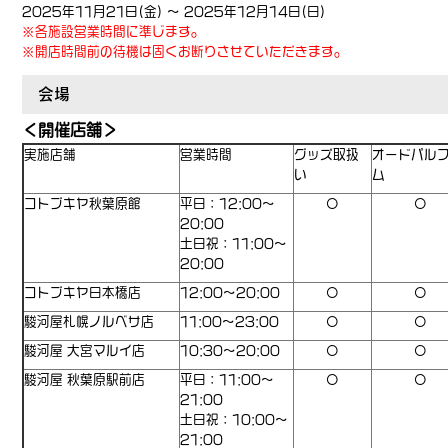
2025年11月21日(金) ～ 2025年12月14日(日)
※各施設営業時間に準じます。
※開店時間前の待機は固くお断りさせていただきます。
会場
＜開催店舗＞
実施店舗
営業時間
グッズ取扱
オードパル
い
ム
コトブキヤ秋葉原館
平日：12:00～
〇
〇
20:00
土日祝：11:00～
20:00
コトブキヤ日本橋店
12:00～20:00
〇
〇
駿河屋札幌ノルベサ店
11:00～23:00
〇
〇
駿河屋 大宮マルイ店
10:30～20:00
〇
〇
駿河屋 秋葉原駅前店
平日：11:00～
〇
〇
21:00
土日祝：10:00～
21:00