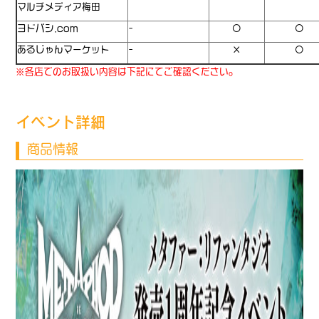
マルチメディア梅田
ヨドバシ.com
–
〇
〇
あるじゃんマーケット
–
×
〇
※各店でのお取扱い内容は下記にてご確認ください。
イベント詳細
商品情報