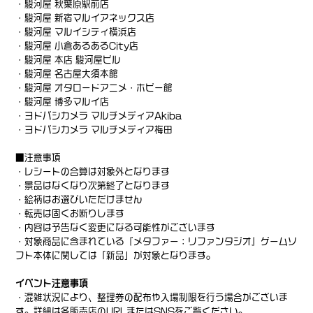
・駿河屋 秋葉原駅前店
・駿河屋 新宿マルイアネックス店
・駿河屋 マルイシティ横浜店
・駿河屋 小倉あるあるCity店
・駿河屋 本店 駿河屋ビル
・駿河屋 名古屋大須本館
・駿河屋 オタロードアニメ・ホビー館
・駿河屋 博多マルイ店
・ヨドバシカメラ マルチメディアAkiba
・ヨドバシカメラ マルチメディア梅田
■注意事項
・レシートの合算は対象外となります
・景品はなくなり次第終了となります
・絵柄はお選びいただけません
・転売は固くお断りします
・内容は予告なく変更になる可能性がございます
・対象商品に含まれている『メタファー：
リファンタジオ』ゲームソ
フト本体に関しては「新品」
が対象となります。
イベント注意事項
・混雑状況により、整理券の配布や入場制限を行う場合がございま
す。詳細は各販売店のURLまたはSNSをご覧ください。