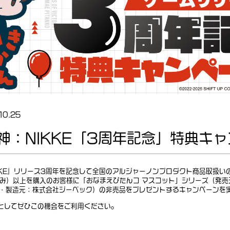
10.25
神：NIKKE「3周年記念」特典キ
KKE』リリース3周年を記念して全国のアルジャーノンプロダクト商品取扱い
込み）以上を購入のお客様に「おなまえぴたんコ マスコット」シリーズ（発
・製造元：株式会社ジーベック）の非売品をプレゼントするキャンペーンを
としてぜひこの機会をご利用ください。