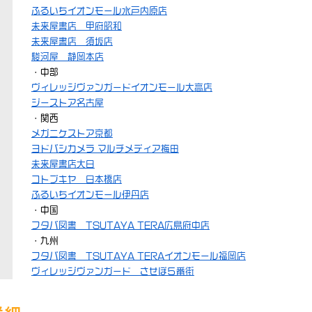
ふるいちイオンモール水戸内原店
未来屋書店 甲府昭和
未来屋書店 須坂店
駿河屋 静岡本店
・中部
ヴィレッジヴァンガードイオンモール大高店
ジーストア名古屋
・関西
メガニケストア京都
ヨドバシカメラ マルチメディア梅田
未来屋書店大日
コトブキヤ 日本橋店
ふるいちイオンモール伊丹店
・中国
フタバ図書 TSUTAYA TERA広島府中店
・九州
フタバ図書 TSUTAYA TERAイオンモール福岡店
ヴィレッジヴァンガード させぼ５番街