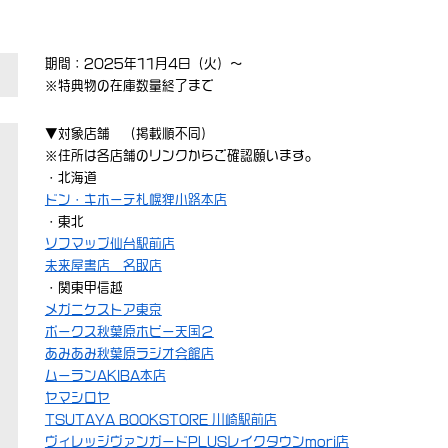
期間：2025年11月4日（火）～
※特典物の在庫数量終了まで
▼対象店舗 （掲載順不同）
※住所は各店舗のリンクからご確認願います。
・北海道
ドン・キホーテ札幌狸小路本店
・東北
ソフマップ仙台駅前店
未来屋書店 名取店
・関東甲信越
メガニケストア東京
ボークス秋葉原ホビー天国２
あみあみ秋葉原ラジオ会館店
ムーランAKIBA本店
ヤマシロヤ
TSUTAYA BOOKSTORE 川崎駅前店
ヴィレッジヴァンガードPLUSレイクタウンmori店