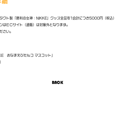
詳細
ダクト製「勝利の女神：NIKKE」グッズ全品を1会計につき5000円（税込
ンはＥＣサイト（通販）は対象外となります。
ださい。
KE おなまえぴたんコ マスコット」
』
BACK