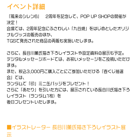
イベント詳細
『風来のシレン6』 2周年を記念して、POP UP SHOPの開催が
決定！
会場では、2周年記念にふさわしい「九谷焼」をはじめとしたオリジ
ナルグッズの販売のほか、
TGSで発売された商品の再販も実施いたします。
さらに、長谷川薫氏描き下ろしイラストや設定資料の展示も予定。
デジタルメッセージボードでは、お祝いメッセージをご投稿いただけ
ます。
また、税込3,000円ご購入ごとにご参加いただける『壺くじ抽選
会』では、
ランダムで「印」ミニ缶バッジをプレゼント！
さらに「あたり」を引いた方には、展示されている長谷川氏描き下ろ
しイラスト（ランダム1枚）を
後日プレゼントいたします。
■イラストレーター 長谷川薫氏描き下ろしイラスト展
示