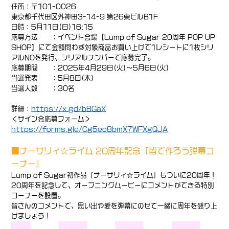
住所：〒101-0026
東京都千代田区外神田3-14-9 第26東ビルB1F
日時：5月11日(日)16:15
応募方法 ：イベント会場【Lump of Sugar 20周年 POP UP
SHOP】にて金額問わず対象商品お買い上げで1レシートに1枚シリ
アルNOを発行、シリアルナンバーで応募完了。
応募期間 ：2025年4月29日(火)～5月6日(火)
当選発表 ：5月8日(木)
当選人数 ：30名
詳細：
https://x.gd/bBGaX
＜サイン会応募フォーム＞
https://forms.gle/Cg5eo8bmX7WFXgQJA
■ナーサリィ☆ライム 20周年記念「皆で作ろう弾幕コ
ーナー」
Lump of Sugar初作品『ナーサリィ☆ライム』もついに20周年！
20周年を記念して、オープニングムービーにコメントができる特別
コーナーを設置。
皆さんのコメントで、思い出や愛を弾幕にのせて一緒に周年を盛り上
げましょう！