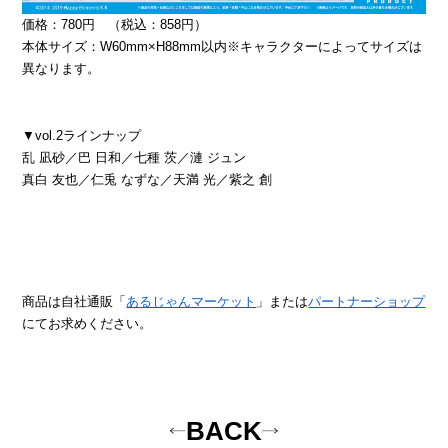
価格：780円 （税込：858円）
本体サイズ：W60mm×H88mm以内※キャラクターによってサイズは
異なります。
▼vol.2ラインナップ
乱 凪砂／巴 日和／七種 茨／漣 ジュン
真白 友也／仁兎 なずな／天満 光／紫之 創
商品は自社通販「
あるじゃんマーケット
」または
パートナーショップ
にてお求めください。
BACK