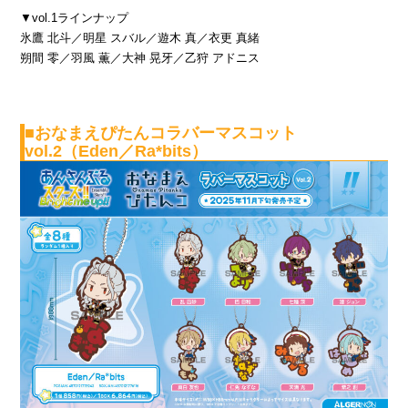
▼vol.1ラインナップ
氷鷹 北斗／明星 スバル／遊木 真／衣更 真緒
朔間 零／羽風 薫／大神 晃牙／乙狩 アドニス
■おなまえぴたんコラバーマスコット
vol.2（Eden／Ra*bits）