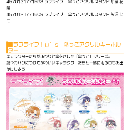
4570121771593 ラブライブ！ 傘っこアクリルスタンド 小泉 花
陽
4570121771609 ラブライブ！ 傘っこアクリルスタンド 矢澤 に
こ
■ラブライブ！μ’s 傘っこアクリルキーホル
ダー
キャラクターたちがふわりと傘をさした「傘っこ」シリーズ。
鍵やカバンにつけてかわいいキャラクターたちと一緒に雨の日もお出
かけしよう！