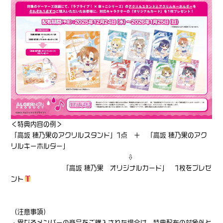
＜特典内容の例＞
「高坂 穂乃果のアクリルスタンド」1点 ＋ 「高坂 穂乃果のアク
リルキーホルダー」
⇩
「高坂 穂乃果 オリジナルカード」 1枚をプレゼ
ント
（注意事項）
・異なるメンバーの商品をご購入された場合は、特典配布の対象外と