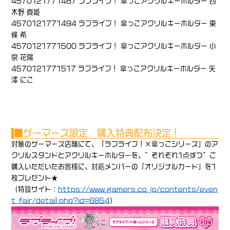
4570121771487 ラブライブ！ 傘っこアクリルキーホルダー 西
木野 真姫
4570121771494 ラブライブ！ 傘っこアクリルキーホルダー 東
條 希
4570121771500 ラブライブ！ 傘っこアクリルキーホルダー 小
泉 花陽
4570121771517 ラブライブ！ 傘っこアクリルキーホルダー 矢
澤 にこ
■ゲーマーズ限定 購入特典配布決定！
対象のゲーマーズ店舗にて、「ラブライブ！×傘っこシリーズ」のア
クリルスタンドとアクリルキーホルダーを、”それぞれ1点ずつ”ご
購入いただいたお客様に、対応メンバーの「オリジナルカード」を1
枚プレゼント★
（特設サイト：
https://www.gamers.co.jp/contents/even
t_fair/detail.php?id=6854
）