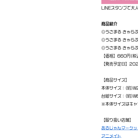
LINEスタンプで
商品紹介
◎うさまる きゃらぷく
◎うさまる きゃらぷく
◎うさまる きゃらぷく
【価格】660円(税
【発売予定日】20
【商品サイズ】
本体サイズ：(約)W
台紙サイズ：(約)W
※本体サイズはキャ
【取り扱い店舗】
あるじゃんマーケッ
アニメイト