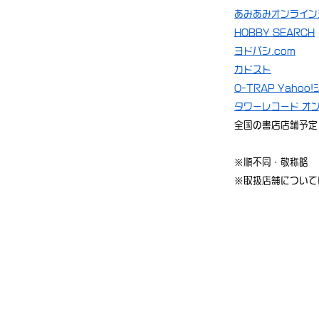
あみあみオンライン
HOBBY SEARCH
ヨドバシ.com
カドスト
O-TRAP Yahoo
タワーレコード オ
全国の書店店舗予定
※順不同・敬称略
※取扱店舗について