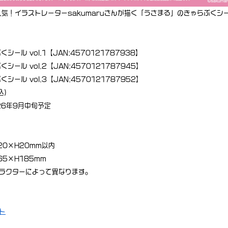
大人気！イラストレーターsakumaruさんが描く「うさまる」のきゃらぷくシ
シール vol.1【JAN:4570121787938】
シール vol.2【JAN:4570121787945】
シール vol.3【JAN:4570121787952】
込)
26年9月中旬予定
20×H20mm以内
65×H185mm
ラクターによって異なります。
ト