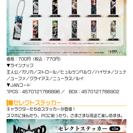
価格：700円（税込：770円）
▼ラインナップ
主人公／ガリカ／ストロール／ヒュルケンベルグ／ハイザメ／ジュナ
／ユーファ／グライアス／ニューラス／ルイ
▼JANコード
1PCS：4570121766896 ／ BOX：4570121766902
■
セレクトステッカー
キャラクターたちのステッカーが登場！
スマホに挟んだり、PCに貼ったり、さまざまな用途で楽しめます。