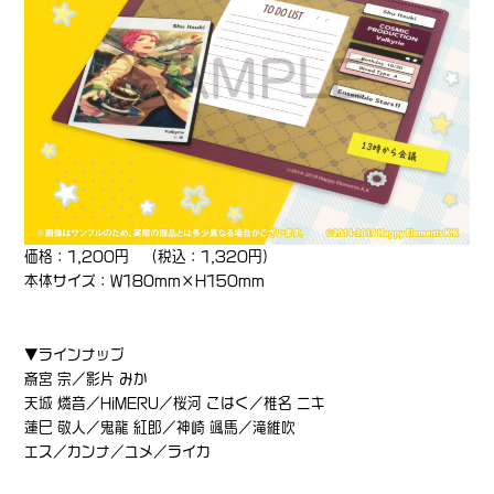
価格：1,200円 （税込：1,320円）
本体サイズ：W180mm×H150mm
▼ラインナップ
斎宮 宗／影片 みか
天城 燐音／HiMERU／桜河 こはく／椎名 ニキ
蓮巳 敬人／鬼龍 紅郎／神崎 颯馬／滝維吹
エス／カンナ／ユメ／ライカ