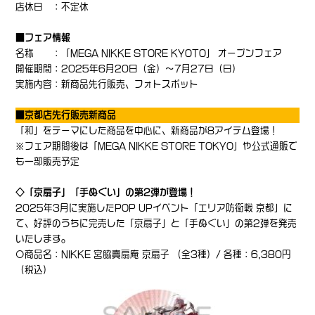
店休日 ：不定休
■フェア情報
名称 ：「MEGA NIKKE STORE KYOTO」 オープンフェア
開催期間：2025年6月20日（金）～7月27日（日）
実施内容：新商品先行販売、フォトスポット
■京都店先行販売新商品
「和」をテーマにした商品を中心に、新商品が8アイテム登場！
※フェア期間後は「MEGA NIKKE STORE TOKYO」や公式通販で
も一部販売予定
◇「京扇子」「手ぬぐい」の第2弾が登場！
2025年3月に実施したPOP UPイベント「エリア防衛戦 京都」に
て、好評のうちに完売した「京扇子」と「手ぬぐい」の第2弾を発売
いたします。
〇商品名：NIKKE 宮脇賣扇庵 京扇子 （全3種）/ 各種：6,380円
（税込）