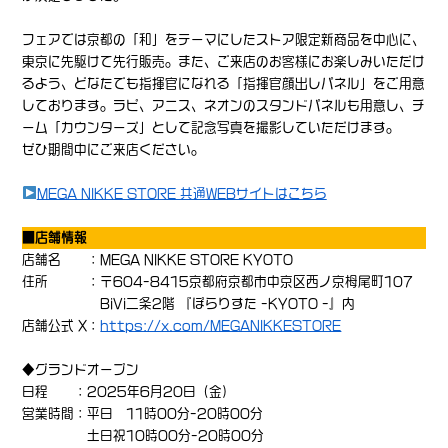
フェアでは京都の「和」をテーマにしたストア限定新商品を中心に、
東京に先駆けて先行販売。また、ご来店のお客様にお楽しみいただけ
るよう、どなたでも指揮官になれる「指揮官顔出しパネル」をご用意
しております。ラピ、アニス、ネオンのスタンドパネルも用意し、チ
ーム「カウンターズ」として記念写真を撮影していただけます。
ぜひ期間中にご来店ください。
MEGA NIKKE STORE 共通WEBサイトはこちら
■店舗情報
店舗名 ：MEGA NIKKE STORE KYOTO
住所 ：〒604-8415京都府京都市中京区西ノ京栂尾町107
BiVi二条2階 『ぽらりすた -KYOTO -』内
店舗公式 X：
https://x.com/MEGANIKKESTORE
◆グランドオープン
日程 ：2025年6月20日（金）
営業時間：平日 11時00分-20時00分
土日祝10時00分-20時00分