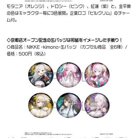
モダニア（オレンジ）、ドロシー（ピンク）、紅蓮（紫）と、金平糖
の色はキャラクター毎に3色展開。企業ロゴ「ピルグリム」のチャー
ム付。
◇京都店オープン記念の缶バッジは和紙をイメージした手触り！
〇商品名：NIKKE -kimono-缶バッジ （カプセル商品 全6種）/
価格：500円（税込）