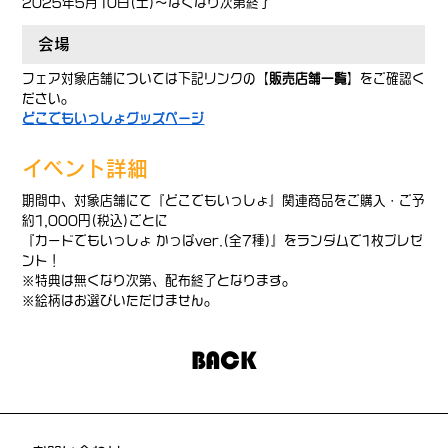
2025年5月10日(土)～なくなり次第終了
会場
フェア対象店舗については下記リンクの【
販売店舗一覧
】をご確認く
ださい。
どこでもいっしょグッズページ
イベント詳細
期間中、対象店舗にて『どこでもいっしょ』関連商品をご購入・ご予
約1,000円(税込)ごとに
『カードでもいっしょ かっぱver.(全7種)』をランダムで1枚プレゼ
ント！
※特典は無くなり次第、配布終了となります。
※絵柄はお選びいただけません。
BACK