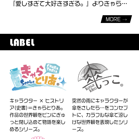
『愛しすぎて大好きすぎる。』よりきゃらぷくシールが発売決定！
MORE
LABEL
キャラクター × ヒストリ
突然の雨にキャラクターが
ア(史書)＝きゃらとりあ。
傘をさしたら…をコンセプ
作品の世界観をビンにぎゅ
トに、カラフルな傘で涼し
っと閉じ込めて物語を楽し
げな世界観を表現したシリ
めるシリーズ。
ーズ。