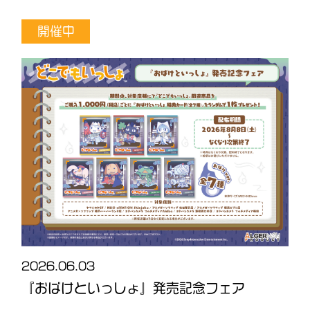
開催中
2026.06.03
2
ダ
『おばけといっしょ』発売記念フェア
O