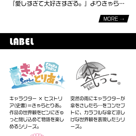
『愛しすぎて大好きすぎる。』よりきゃらぷくシールが発売決定！
MORE
LABEL
キャラクター × ヒストリ
突然の雨にキャラクターが
ア(史書)＝きゃらとりあ。
傘をさしたら…をコンセプ
作品の世界観をビンにぎゅ
トに、カラフルな傘で涼し
っと閉じ込めて物語を楽し
げな世界観を表現したシリ
めるシリーズ。
ーズ。