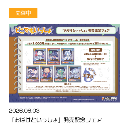
開催中
2026.06.03
2
ダ
『おばけといっしょ』発売記念フェア
O