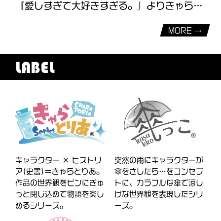
『愛しすぎて大好きすぎる。』よりきゃらぷくシールが発売決定！
MORE
LABEL
キャラクター × ヒストリ
突然の雨にキャラクターが
ア(史書)＝きゃらとりあ。
傘をさしたら…をコンセプ
作品の世界観をビンにぎゅ
トに、カラフルな傘で涼し
っと閉じ込めて物語を楽し
げな世界観を表現したシリ
めるシリーズ。
ーズ。