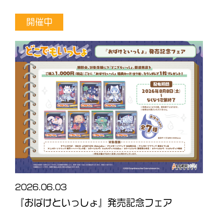
開催中
2026.06.03
2
ダ
『おばけといっしょ』発売記念フェア
O